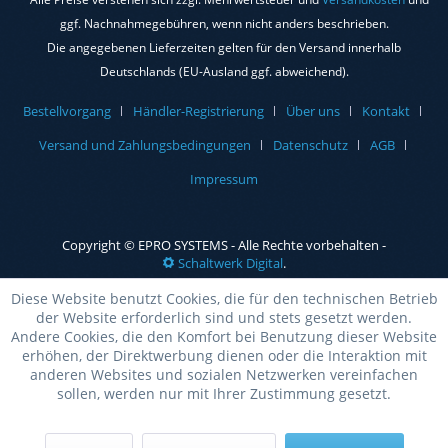
ggf. Nachnahmegebühren, wenn nicht anders beschrieben.
Die angegebenen Lieferzeiten gelten für den Versand innerhalb
Deutschlands (EU-Ausland ggf. abweichend).
Bestellvorgang
Händler-Registrierung
Über uns
Kontakt
Versand und Zahlungsbedingungen
Datenschutz
AGB
Impressum
Copyright © EPRO SYSTEMS - Alle Rechte vorbehalten -
Schaltwerk Digital
.
Diese Website benutzt Cookies, die für den technischen Betrieb
der Website erforderlich sind und stets gesetzt werden.
Andere Cookies, die den Komfort bei Benutzung dieser Website
erhöhen, der Direktwerbung dienen oder die Interaktion mit
anderen Websites und sozialen Netzwerken vereinfachen
sollen, werden nur mit Ihrer Zustimmung gesetzt.