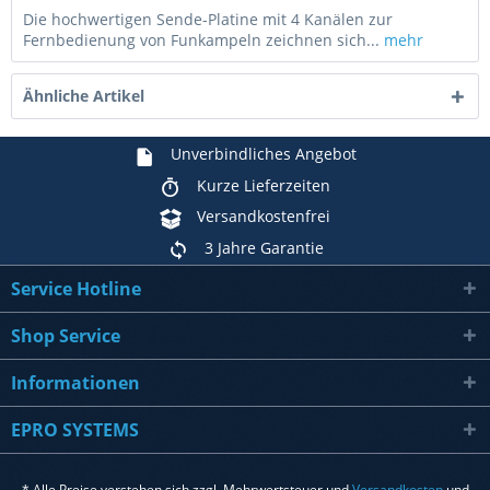
Die hochwertigen Sende-Platine mit 4 Kanälen zur
Fernbedienung von Funkampeln zeichnen sich...
mehr
Ähnliche Artikel
Unverbindliches Angebot
Kurze Lieferzeiten
Versandkostenfrei
3 Jahre Garantie
Service Hotline
Shop Service
Informationen
EPRO SYSTEMS
* Alle Preise verstehen sich zzgl. Mehrwertsteuer und
Versandkosten
und